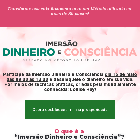
Transforme sua vida financeira com um Método utilizado em
mais de 30 países!
Participe da Imersão Dinheiro e Consciência
dia 15 de maio
das 09:00 às 13:00
e
desbloqueie
o
dinheiro
em sua vida.
Por meios de técnicas práticas, criadas pela
mundialmente
conhecida: Louise Hay
!
Quero desbloquear minha prosperidade
O que é a
“Imersão Dinheiro e Consciência”?