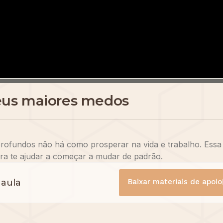
us maiores medos
profundos não há como prosperar na vida e trabalho. Essa
ra te ajudar a começar a mudar de padrão.
 aula
Baixar materiais de apoio