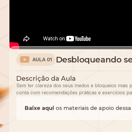
Desbloqueando se
AULA 01
Descrição da Aula
Sem ter clareza dos seus medos e bloqueios mais 
conta com recomendações práticas e exercícios pa
Baixe aqui
os materiais de apoio dessa