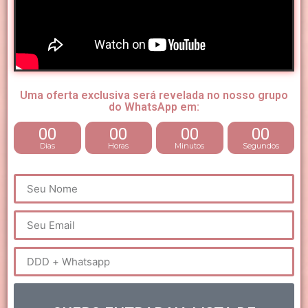
Uma oferta exclusiva será revelada no nosso grupo
do WhatsApp em:
00
00
00
00
Dias
Horas
Minutos
Segundos